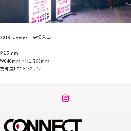
2019Lovefes 会場入口
P2.5mm
W640mm×H1,760mm
高輝度LEDビジョン
メ
ニ
ュ
ー
項