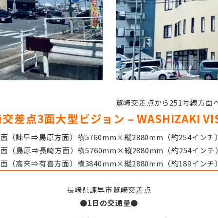
鷲崎交差点から251号線方面
交差点3面大型ビジョン – WASHIZAKI VI
A面（諫早⇒島原方面）横5760mm×縦2880mm（約254インチ
B面（島原⇒長崎方面）横5760mm×縦2880mm（約254インチ
C面（高来⇒有喜方面）横3840mm×縦2880mm（約189インチ
長崎県諫早市鷲崎交差点
●1日の交通量●