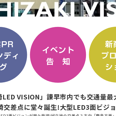
LED VISION」諫早市内でも交通量
崎交差点に堂々誕生!大型LED3面ビジョ
ED3面ビジョンが堂々登場!好立地の交差点３方向「鹿島方面