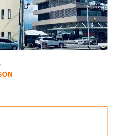
へ
SON
）
）
）