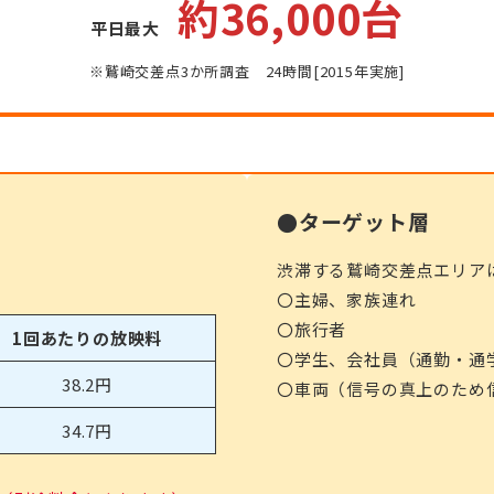
約36,000台
平日最大
※鷲崎交差点3か所調査 24時間[2015年実施]
●ターゲット層
渋滞する鷲崎交差点エリア
〇主婦、家族連れ
〇旅行者
1回あたりの放映料
〇学生、会社員（通勤・通
38.2円
〇車両（信号の真上のため
34.7円