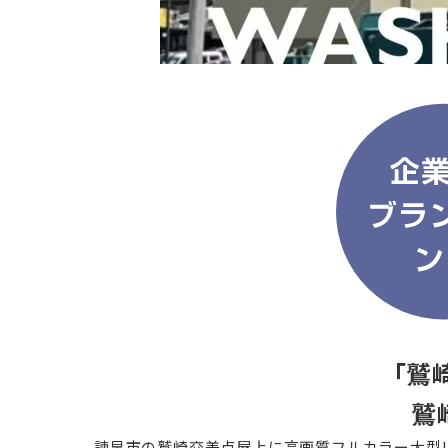
「鷲崎
鷲
諫早市の鷲崎交差点屋上に高画質フルカラー大型L