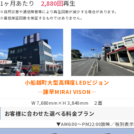
1ヶ月あたり
2,880回
再生
※自然災害や通信障害等により再生回数が減少する場合があります。
※最低保証回数を保証するものではありません。
小船越町大型高輝度LEDビジョン
―諫早
MIRAI VISON
―
W 7,680mm×H 3,840mm ２面
お客様に合わせた選べる料金プラン
▼AM6:00～PM22:00放映／税別表示