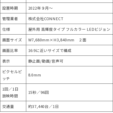
設置時期
2022年９月～
管理業者
株式会社CONNECT
仕様
屋外用 高輝度タイプ フルカラー LEDビジョン
画面サイズ
W7,680mm×H3,840mm ２面
画面比率
16:9に近いサイズで構成
表示
静止画/動画/音声可
ピクセルピ
8.0mm
ッチ
1回／1日
15秒／96回
放映時間
交通量
約37,440台／1日