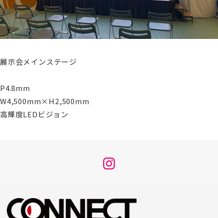
展示会メインステージ
P4.8mm
W4,500mm×H2,500mm
高輝度LEDビジョン
メ
ニ
ュ
ー
項