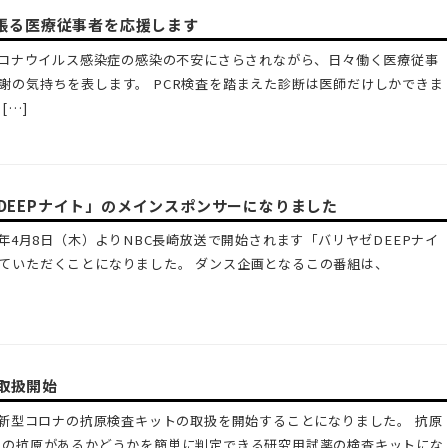
頑張る医療従事者を応援します
型コロナウイルス感染症の感染の不安にさらされながら、日々働く医療従事
謝の気持ちを表します。 PCR検査を踏まえた診断は医師だけしかできま
[…]
DEEPナイト」のメインスポンサーになりました
３年4月8日（木）よりNBC長崎放送で開始されます「バリヤゼDEEPナイ
ていただくことになりました。 ダンス企画となるこの番組は、
取扱開始
Tは新型コロナの抗原検査キットの取扱を開始することになりました。 抗原
スの抗原があるかどうかを簡単に判定できる研究用試薬の検査キットにな