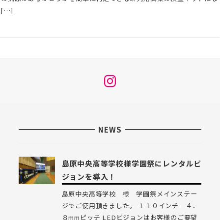
[…]
メ
ニ
ュ
ー
NEWS
項
目
島原中央高等学校様学園祭にレンタルビ
ジョンを導入！
島原中央高等学校 様 学園祭メインステー
ジでご使用頂きました。 １１０インチ ４．
８mmピッチ LEDビジョンはお客様のご要望