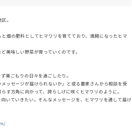
地区。
ると畑の肥料としてヒマワリを育てており、満開になったヒマ
など美味しい野菜が育っていくのです。
けず巣ごもりの日々を過ごしたり。
いメッセージが届けられないか」と或る農家さんから相談を受
照らす方角に向かって、誇らしげに咲くヒマワリのように。
を向いていきたい。そんなメッセージを、ヒマワリを通して届け
om/