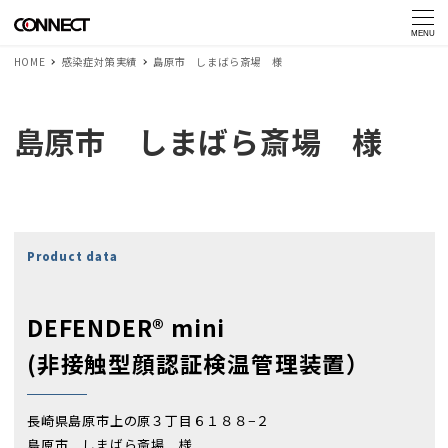
MENU
HOME
感染症対策実績
島原市 しまばら斎場 様
島原市 しまばら斎場 様
Product data
DEFENDER® mini
(非接触型顔認証検温管理装置）
長崎県島原市上の原３丁目６１８８−２
島原市 しまばら斎場 様