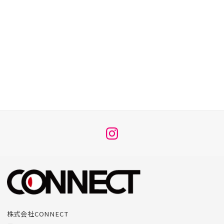
メ
ニ
ュ
ー
項
目
株式会社CONNECT