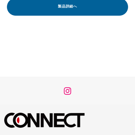
製品詳細へ
メ
ニ
ュ
ー
項
目